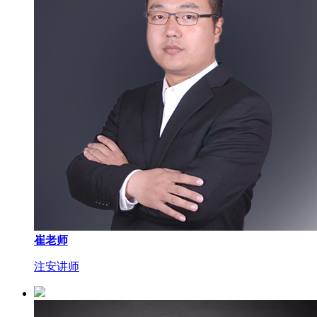
崔老师
注安讲师